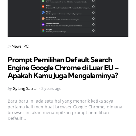
Categories
Posted
in
News
PC
in
Prompt Pemilihan Default Search
Engine Google Chrome di Luar EU –
Apakah Kamu Juga Mengalaminya?
Posted
by
Gylang Satria
2 years ago
by
Baru baru ini ada satu hal yang menarik ketika saya
pertama kali membuat browser Google Chrome, dimana
browser ini akan menampilkan prompt pemilihan
Default...