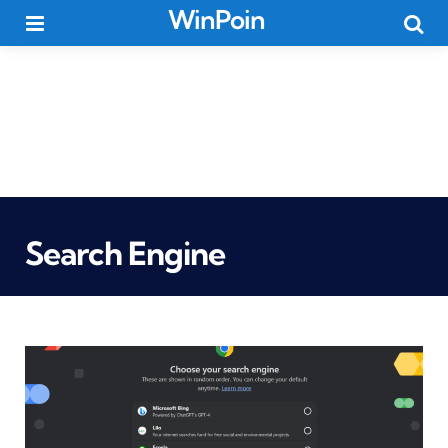
WinPoin
Menu
Searc
Search Engine