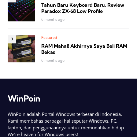
Tahun Baru Keyboard Baru, Review
Paradox ZX‑68 Low Profile
6 months ago
Featured
RAM Mahal! Akhirnya Saya Beli RAM
Bekas
6 months ago
WinPoin
WinPoin adalah Portal Windows terbesar di Indonesia.
Kami membahas berbagai hal seputar Windows, PC,
laptop, dan penggunaannya untuk memudahkan hidup.
We’re heaven for Windows users!