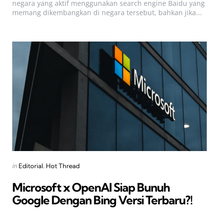
negara yang aktif menggunakan search engine Baidu yang
memang dikembangkan di negara tersebut, bahkan jika...
Categories
Posted
in
Editorial
Hot Thread
in
Microsoft x OpenAI Siap Bunuh
Google Dengan Bing Versi Terbaru?!