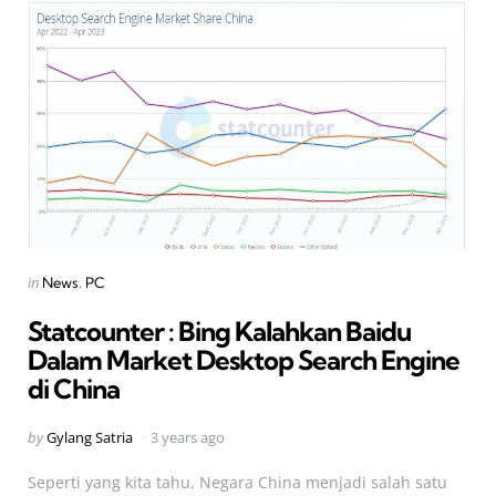
Categories
Posted
in
News
PC
in
Statcounter : Bing Kalahkan Baidu
Dalam Market Desktop Search Engine
di China
Posted
by
Gylang Satria
3 years ago
by
Seperti yang kita tahu, Negara China menjadi salah satu