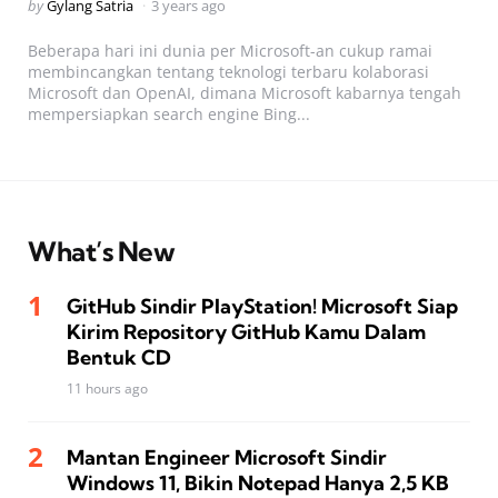
Posted
by
Gylang Satria
3 years ago
by
Beberapa hari ini dunia per Microsoft-an cukup ramai
membincangkan tentang teknologi terbaru kolaborasi
Microsoft dan OpenAI, dimana Microsoft kabarnya tengah
mempersiapkan search engine Bing...
What’s New
GitHub Sindir PlayStation! Microsoft Siap
Kirim Repository GitHub Kamu Dalam
Bentuk CD
11 hours ago
Mantan Engineer Microsoft Sindir
Windows 11, Bikin Notepad Hanya 2,5 KB