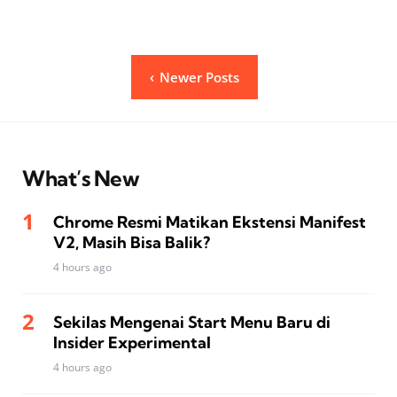
Posts
Newer Posts
pagination
What’s New
Chrome Resmi Matikan Ekstensi Manifest
V2, Masih Bisa Balik?
4 hours ago
Sekilas Mengenai Start Menu Baru di
Insider Experimental
4 hours ago