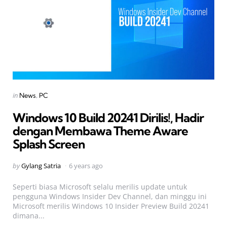
Categories
Posted
in
News
PC
in
Windows 10 Build 20241 Dirilis!, Hadir
dengan Membawa Theme Aware
Splash Screen
Posted
by
Gylang Satria
6 years ago
by
Seperti biasa Microsoft selalu merilis update untuk
pengguna Windows Insider Dev Channel, dan minggu ini
Microsoft merilis Windows 10 Insider Preview Build 20241
dimana...