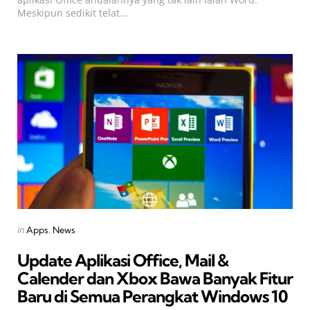
Meskipun sedikit telat...
Categories
Posted
in
Apps
News
in
Update Aplikasi Office, Mail &
Calender dan Xbox Bawa Banyak Fitur
Baru di Semua Perangkat Windows 10