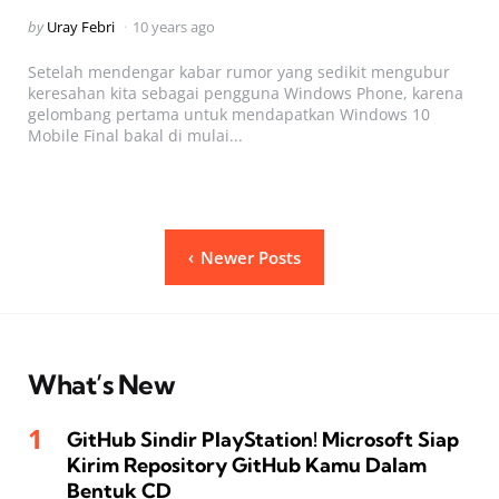
Posted
by
Uray Febri
10 years ago
by
Setelah mendengar kabar rumor yang sedikit mengubur
keresahan kita sebagai pengguna Windows Phone, karena
gelombang pertama untuk mendapatkan Windows 10
Mobile Final bakal di mulai...
Posts
Newer Posts
pagination
What’s New
GitHub Sindir PlayStation! Microsoft Siap
Kirim Repository GitHub Kamu Dalam
Bentuk CD