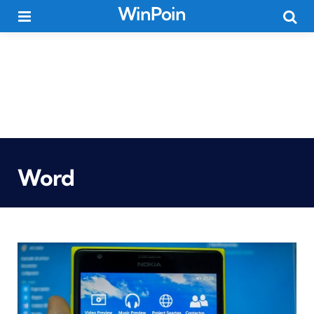
WinPoin
Menu
Searc
Word