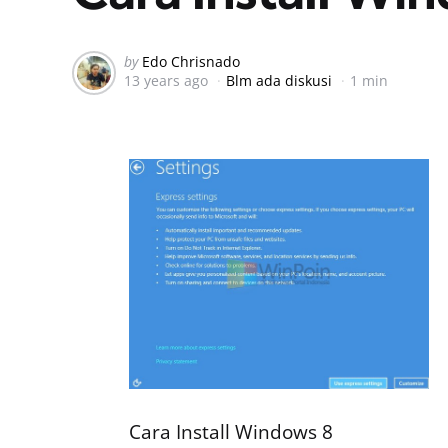
Posted
by
Edo Chrisnado
13 years ago
Blm ada diskusi
1 min
by
Cara Install Windows 8