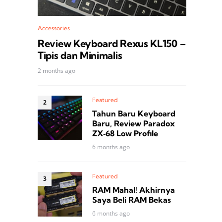
Accessories
Review Keyboard Rexus KL150 –
Tipis dan Minimalis
2 months ago
Featured
Tahun Baru Keyboard
Baru, Review Paradox
ZX‑68 Low Profile
6 months ago
Featured
RAM Mahal! Akhirnya
Saya Beli RAM Bekas
6 months ago