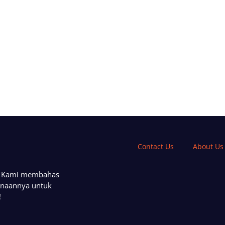
Contact Us
About Us
a. Kami membahas
unaannya untuk
!