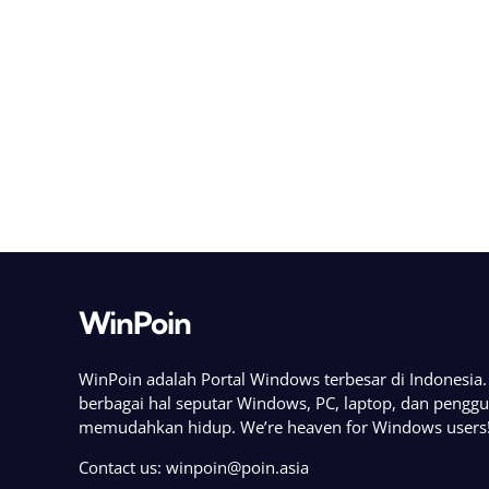
WinPoin
WinPoin adalah Portal Windows terbesar di Indonesi
berbagai hal seputar Windows, PC, laptop, dan pengg
memudahkan hidup. We’re heaven for Windows users
Contact us:
winpoin@poin.asia