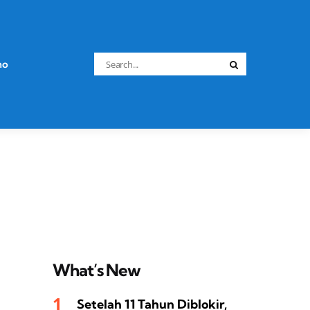
Search
no
Search
for:
What’s New
Setelah 11 Tahun Diblokir,