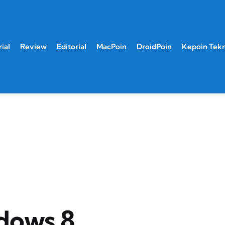
ial
Review
Editorial
MacPoin
DroidPoin
Kepoin Tek
ndows 8