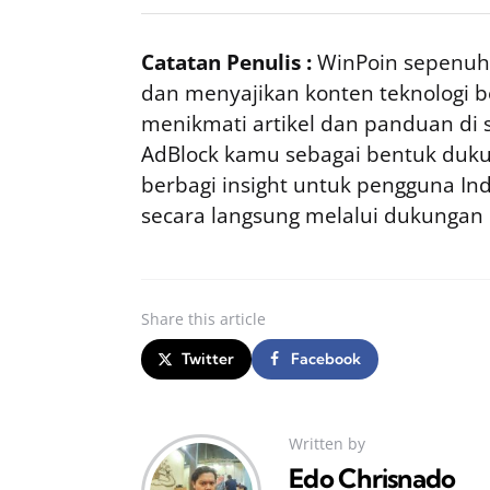
Catatan Penulis :
WinPoin sepenuhn
dan menyajikan konten teknologi be
menikmati artikel dan panduan di si
AdBlock kamu sebagai bentuk duku
berbagi insight untuk pengguna I
secara langsung melalui dukungan
Share
this article
Twitter
Facebook
Written by
Edo Chrisnado