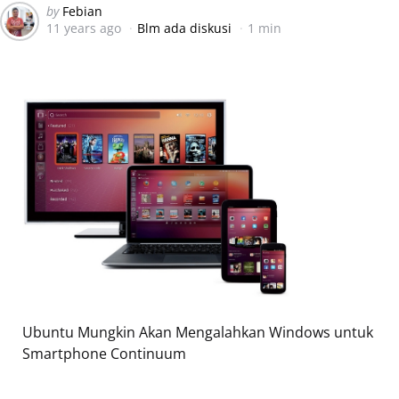
Posted
by
Febian
11 years ago
Blm ada diskusi
1 min
by
Ubuntu Mungkin Akan Mengalahkan Windows untuk
Smartphone Continuum