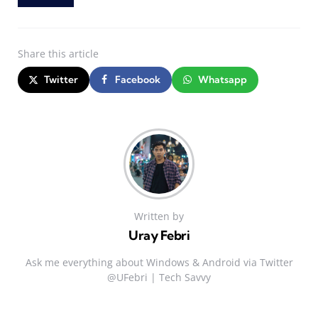
Share
this article
Twitter
Facebook
Whatsapp
Written by
Uray Febri
Ask me everything about Windows & Android via Twitter
@UFebri | Tech Savvy