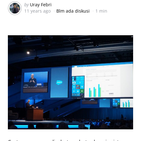
Posted
by
Uray Febri
11 years ago
Blm ada diskusi
1 min
by