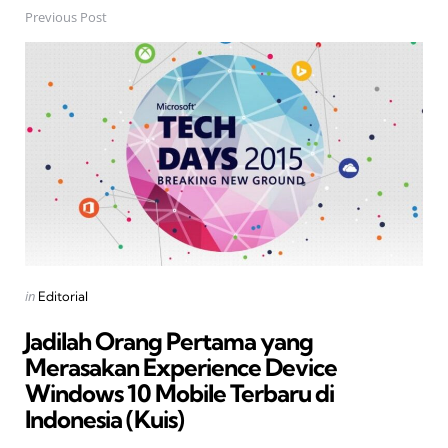
Previous Post
Post
navigation
Posted
in
Editorial
in
Jadilah Orang Pertama yang
Merasakan Experience Device
Windows 10 Mobile Terbaru di
Indonesia (Kuis)