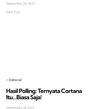
September 26, 2015
Next Post
Posted
in
Editorial
in
Hasil Polling: Ternyata Cortana
Itu...Biasa Saja!
September 28, 2015