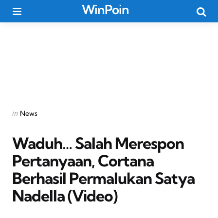
WinPoin
Menu
Searc
Categories
Posted
in
News
in
Waduh… Salah Merespon
Pertanyaan, Cortana
Berhasil Permalukan Satya
Nadella (Video)