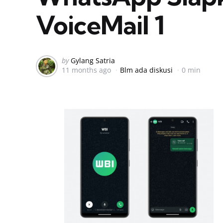
VoiceMail 1
Posted
by
Gylang Satria
11 months ago
Blm ada diskusi
0 min
by