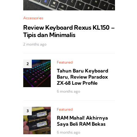
Accessories
Review Keyboard Rexus KL150 –
Tipis dan Minimalis
2 months ago
Featured
Tahun Baru Keyboard
Baru, Review Paradox
ZX‑68 Low Profile
6 months ago
Featured
RAM Mahal! Akhirnya
Saya Beli RAM Bekas
6 months ago