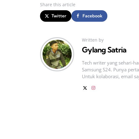
Share
this article
Twitter
Facebook
Written by
Gylang Satria
Tech writer yang sehari‑h
Samsung S24. Punya pertan
Untuk kolaborasi, email sa