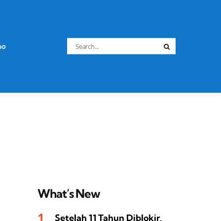
Search
no
Search
for:
What’s New
Setelah 11 Tahun Diblokir,