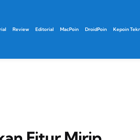
ial
Review
Editorial
MacPoin
DroidPoin
Kepoin Tek
n Fitur Mirip