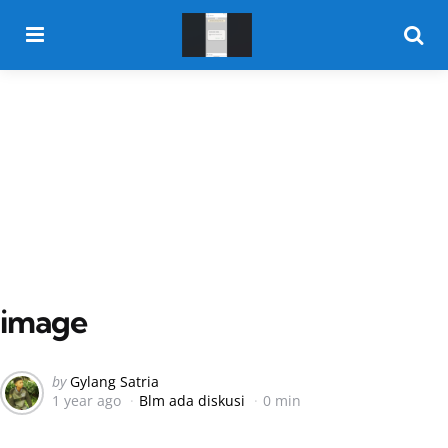
Menu
Searc
image
Posted
by
Gylang Satria
1 year ago
Blm ada diskusi
0 min
by