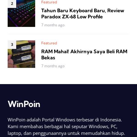
Featured
Tahun Baru Keyboard Baru, Review
Paradox ZX‑68 Low Profile
7 months ago
Featured
RAM Mahal! Akhirnya Saya Beli RAM
Bekas
7 months ago
WinPoin
WinPoin adalah Portal Windows terbesar di Indonesia.
Kami membahas berbagai hal seputar Windows, PC,
laptop, dan penggunaannya untuk memudahkan hidup.