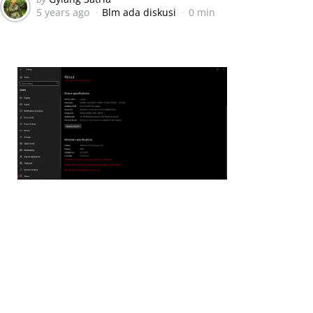
5 years ago
Blm ada diskusi
0 min
by