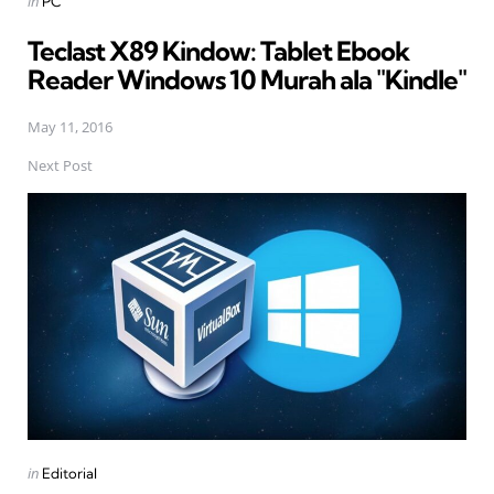
Posted
in
PC
in
Teclast X89 Kindow: Tablet Ebook
Reader Windows 10 Murah ala "Kindle"
May 11, 2016
Next Post
Posted
in
Editorial
in