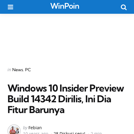
WinPoin
Menu
Searc
Categories
Posted
in
News
PC
in
Windows 10 Insider Preview
Build 14342 Dirilis, Ini Dia
Fitur Barunya
Posted
by
Febian
10 years ago
28 Diskusi seru!
2 min
by