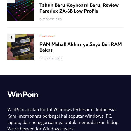
Tahun Baru Keyboard Baru, Review
Paradox ZX‑68 Low Profile
6 months ago
Featured
RAM Mahal! Akhirnya Saya Beli RAM
Bekas
6 months ago
WinPoin
WinPoin adalah Portal Windows terbesar di Indonesia.
Kami membahas berbagai hal seputar Windows, PC,
laptop, dan penggunaannya untuk memudahkan hidup.
We’re heaven for Windows users!