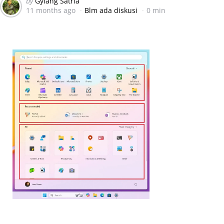
Posted
by
Gylang Satria
11 months ago
Blm ada diskusi
0 min
by