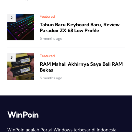
Featured
Tahun Baru Keyboard Baru, Review
Paradox ZX‑68 Low Profile
6 months ago
Featured
RAM Mahal! Akhirnya Saya Beli RAM
Bekas
6 months ago
WinPoin
WinPoin adalah Portal Windows terbesar di Indonesia.