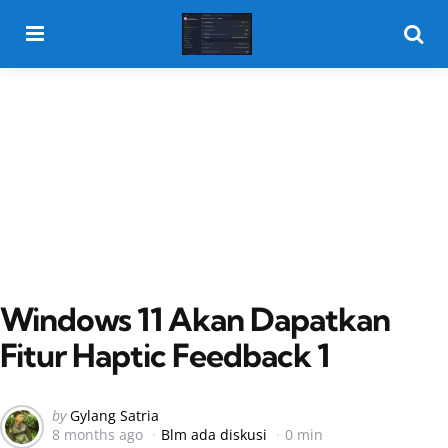
Menu
Searc
Windows 11 Akan Dapatkan
Fitur Haptic Feedback 1
Posted
by
Gylang Satria
8 months ago
Blm ada diskusi
0 min
by