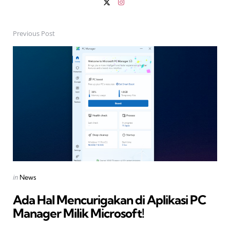
Previous Post
Post
navigation
Posted
in
News
in
Ada Hal Mencurigakan di Aplikasi PC
Manager Milik Microsoft!