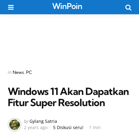
WinPoin
Menu
Searc
Categories
Posted
in
News
PC
in
Windows 11 Akan Dapatkan
Fitur Super Resolution
Posted
by
Gylang Satria
2 years ago
5 Diskusi seru!
1 min
by