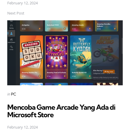
February 12, 2024
Next Post
Posted
in
PC
in
Mencoba Game Arcade Yang Ada di
Microsoft Store
February 12, 2024