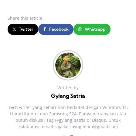
Share
this article
Twitter
Facebook
Whatsapp
Written by
Gylang Satria
Tech writer yang sehari‑hari berkutat dengan Windows 11,
Linux Ubuntu, dan Samsung S24. Punya pertanyaan atau
butuh diskusi? Tag @gylang_satria di Disqus. Untuk
kolaborasi, email saja ke
sayugiteam@gmail.com