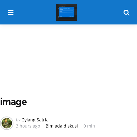
Menu
Searc
image
Posted
by
Gylang Satria
3 hours ago
Blm ada diskusi
0 min
by