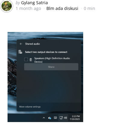
Posted
by
Gylang Satria
1 month ago
Blm ada diskusi
0 min
by