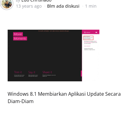
13 years ago
Blm ada diskusi
1 min
by
Windows 8.1 Membiarkan Aplikasi Update Secara
Diam-Diam