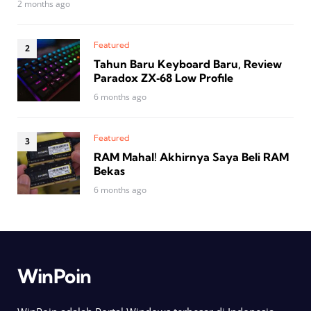
2 months ago
Featured
Tahun Baru Keyboard Baru, Review
Paradox ZX‑68 Low Profile
6 months ago
Featured
RAM Mahal! Akhirnya Saya Beli RAM
Bekas
6 months ago
WinPoin