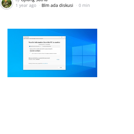
1 year ago
Blm ada diskusi
0 min
by