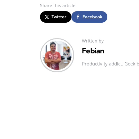
Share
this article
Twitter
Facebook
Written by
Febian
Productivity addict. Geek 