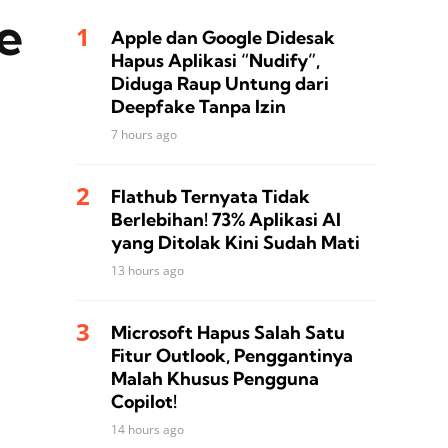
e
Apple dan Google Didesak
Hapus Aplikasi “Nudify”,
Diduga Raup Untung dari
Deepfake Tanpa Izin
7 hours ago
Flathub Ternyata Tidak
Berlebihan! 73% Aplikasi AI
yang Ditolak Kini Sudah Mati
13 hours ago
Microsoft Hapus Salah Satu
Fitur Outlook, Penggantinya
Malah Khusus Pengguna
Copilot!
14 hours ago