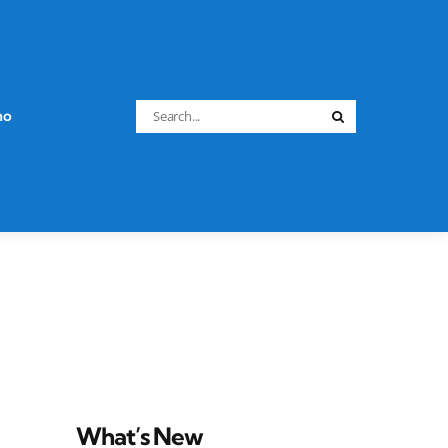
Search
no
Search
for:
What’s New