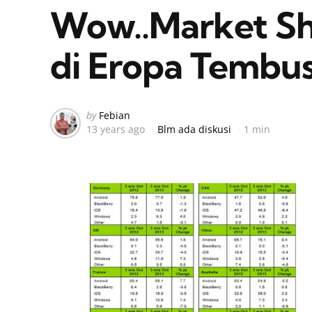
Wow..Market S
di Eropa Tembus
Posted
by
Febian
13 years ago
Blm ada diskusi
1 min
by