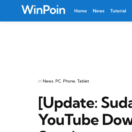
WinPoin
Home
News
Tutorial
Categories
Posted
in
News
PC
Phone
Tablet
in
[Update: Suda
YouTube Down