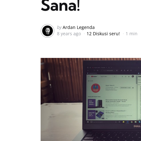
Sana!
Posted
by
Ardan Legenda
8 years ago
12 Diskusi seru!
1 min
by