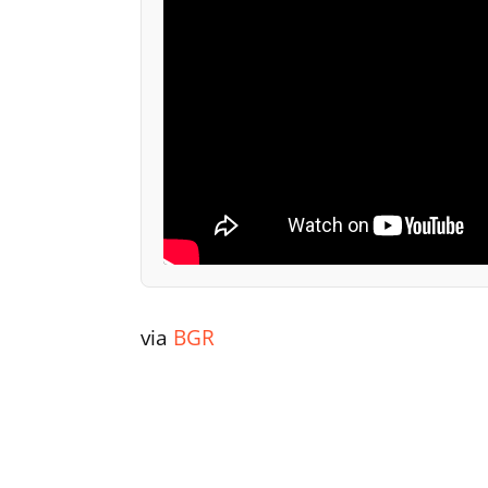
via
BGR