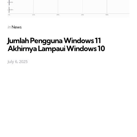
Posted
in
News
in
Jumlah Pengguna Windows 11
Akhirnya Lampaui Windows 10
July 6, 2025