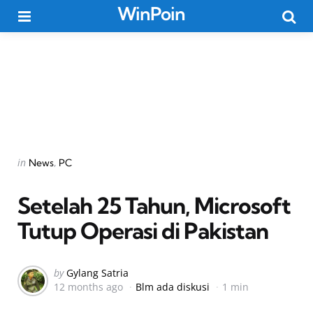
WinPoin
Menu
Searc
Categories
Posted
in
News
PC
in
Setelah 25 Tahun, Microsoft
Tutup Operasi di Pakistan
Posted
by
Gylang Satria
12 months ago
Blm ada diskusi
1 min
by