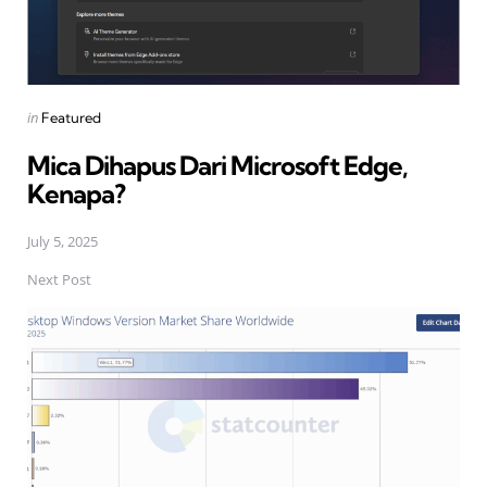
Posted
in
Featured
in
Mica Dihapus Dari Microsoft Edge,
Kenapa?
July 5, 2025
Next Post