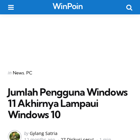
WinPoin
Menu
Searc
Categories
Posted
in
News
PC
in
Jumlah Pengguna Windows
11 Akhirnya Lampaui
Windows 10
Posted
by
Gylang Satria
12 months ago
27 Diskusi seru!
1 min
by