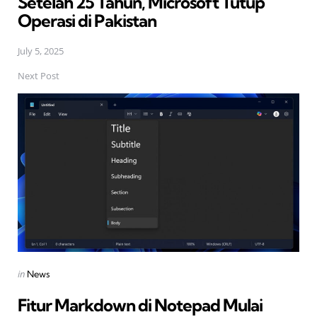
Setelah 25 Tahun, Microsoft Tutup
Operasi di Pakistan
July 5, 2025
Next Post
Posted
in
News
in
Fitur Markdown di Notepad Mulai