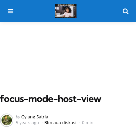
Menu
Searc
focus-mode-host-view
Posted
by
Gylang Satria
5 years ago
Blm ada diskusi
0 min
by