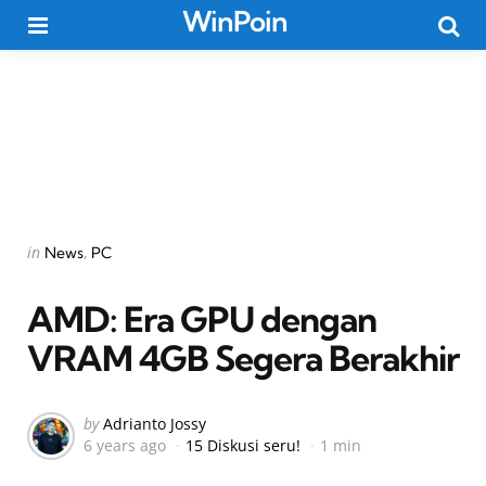
WinPoin
Menu
Searc
Categories
Posted
in
News
PC
in
AMD: Era GPU dengan
VRAM 4GB Segera Berakhir
Posted
by
Adrianto Jossy
6 years ago
15 Diskusi seru!
1 min
by