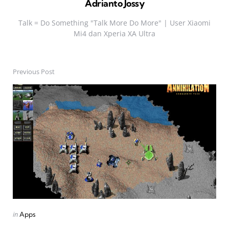
Adrianto Jossy
Talk = Do Something "Talk More Do More" | User Xiaomi
Mi4 dan Xperia XA Ultra
Previous Post
Post
navigation
Posted
in
Apps
in