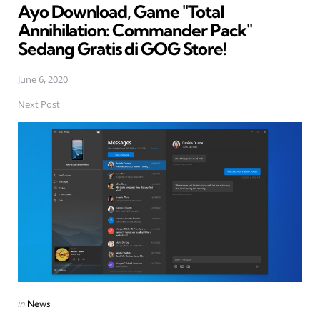
Ayo Download, Game "Total
Annihilation: Commander Pack"
Sedang Gratis di GOG Store!
June 6, 2020
Next Post
Posted
in
News
in