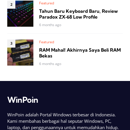
Featured
Tahun Baru Keyboard Baru, Review
Paradox ZX‑68 Low Profile
6 months ago
Featured
RAM Mahal! Akhirnya Saya Beli RAM
Bekas
6 months ago
WinPoin
WinPoin adalah Portal Windows terbesar di Indonesia.
Kami membahas berbagai hal seputar Windows, PC,
laptop, dan penggunaannya untuk memudahkan hidup.