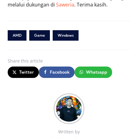
melalui dukungan di
Saweria
. Terima kasih.
AMD
Game
Windows
Share
this article
Twitter
Facebook
Whatsapp
Written by