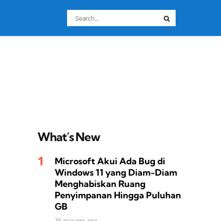
Search
Search
for:
What’s New
Microsoft Akui Ada Bug di
Windows 11 yang Diam-Diam
Menghabiskan Ruang
Penyimpanan Hingga Puluhan
GB
36 minutes ago