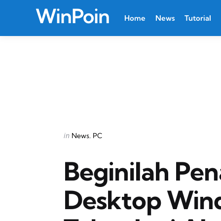
WinPoin
Home
News
Tutorial
Categories
Posted
in
News
PC
in
Beginilah Pe
Desktop Win