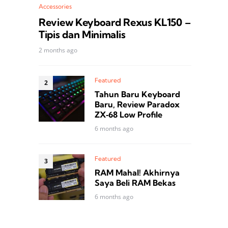
Accessories
Review Keyboard Rexus KL150 –
Tipis dan Minimalis
2 months ago
Featured
Tahun Baru Keyboard
Baru, Review Paradox
ZX‑68 Low Profile
6 months ago
Featured
RAM Mahal! Akhirnya
Saya Beli RAM Bekas
6 months ago