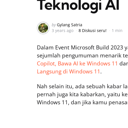
Teknologi AI
Posted
by
Gylang Satria
3 years ago
8 Diskusi seru!
1 min
by
Dalam Event Microsoft Build 2023 
sejumlah pengumuman menarik t
Copilot, Bawa AI ke Windows 11
dan
Langsung di Windows 11
.
Nah selain itu, ada sebuah kabar
pernah juga kita kabarkan, yaitu k
Windows 11, dan jika kamu penasa