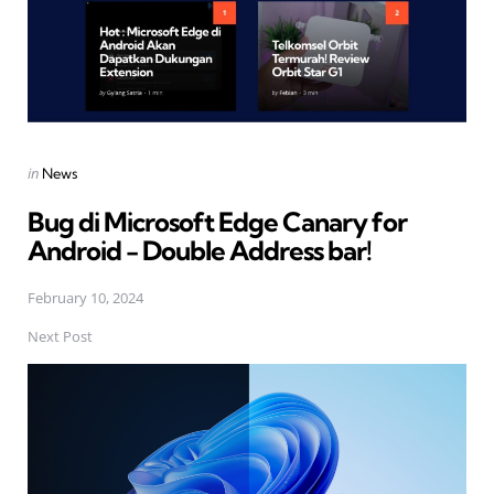
Posted
in
News
in
Bug di Microsoft Edge Canary for
Android - Double Address bar!
February 10, 2024
Next Post