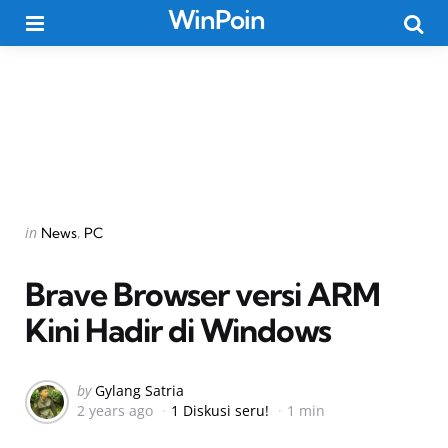
WinPoin
Menu
Searc
Categories
Posted
in
News
PC
in
Brave Browser versi ARM
Kini Hadir di Windows
Posted
by
Gylang Satria
2 years ago
1 Diskusi seru!
1 min
by