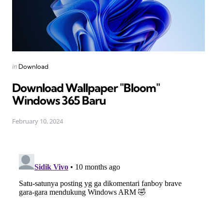
Posted
in
Download
in
Download Wallpaper "Bloom"
Windows 365 Baru
February 10, 2024