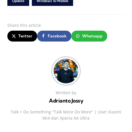
Update
Windows 10 Mobile
Share
this article
Twitter
Facebook
Whatsapp
Written by
Adrianto Jossy
Talk = Do Something "Talk More Do More" | User Xiaomi
Mi4 dan Xperia XA Ultra