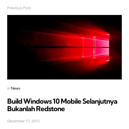
Previous Post
Post
navigation
Posted
in
News
in
Build Windows 10 Mobile Selanjutnya
Bukanlah Redstone
December 17, 2015