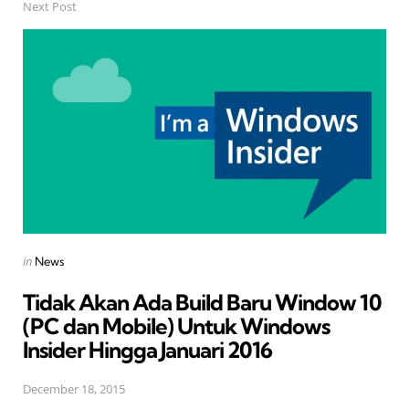
Next Post
Posted
in
News
in
Tidak Akan Ada Build Baru Window 10
(PC dan Mobile) Untuk Windows
Insider Hingga Januari 2016
December 18, 2015