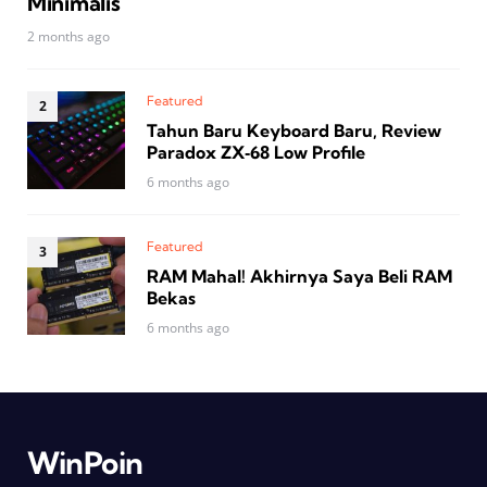
Minimalis
2 months ago
Featured
Tahun Baru Keyboard Baru, Review
Paradox ZX‑68 Low Profile
6 months ago
Featured
RAM Mahal! Akhirnya Saya Beli RAM
Bekas
6 months ago
WinPoin