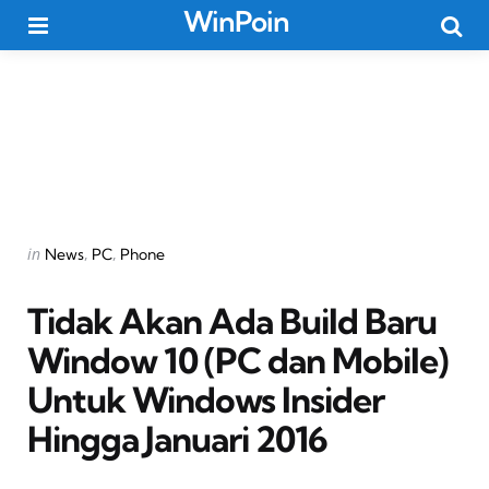
WinPoin
Menu
Searc
Categories
Posted
in
News
PC
Phone
in
Tidak Akan Ada Build Baru
Window 10 (PC dan Mobile)
Untuk Windows Insider
Hingga Januari 2016