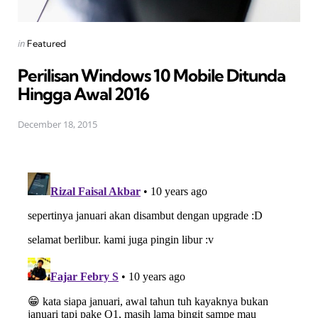
Posted
in
Featured
in
Perilisan Windows 10 Mobile Ditunda
Hingga Awal 2016
December 18, 2015