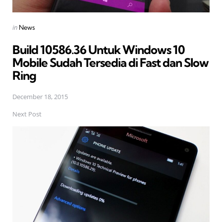
Posted
in
News
in
Build 10586.36 Untuk Windows 10
Mobile Sudah Tersedia di Fast dan Slow
Ring
December 18, 2015
Next Post