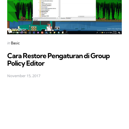
Posted
in
Basic
in
Cara Restore Pengaturan di Group
Policy Editor
November 15, 2017