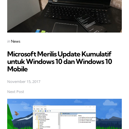
Posted
in
News
in
Microsoft Merilis Update Kumulatif
untuk Windows 10 dan Windows 10
Mobile
November 15, 2017
Next Post