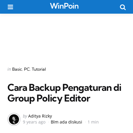
WinPoin
Menu
Searc
Categories
Posted
in
Basic
PC
Tutorial
in
Cara Backup Pengaturan di
Group Policy Editor
Posted
by
Aditya Rizky
9 years ago
Blm ada diskusi
1 min
by