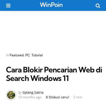
WinPoin
Menu
Searc
Categories
Posted
in
Featured
PC
Tutorial
in
Cara Blokir Pencarian Web di
Search Windows 11
Posted
by
Gylang Satria
10 months ago
8 Diskusi seru!
2 min
by