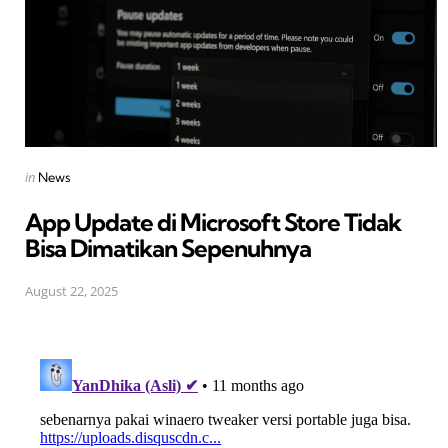
Posted
in
News
in
App Update di Microsoft Store Tidak
Bisa Dimatikan Sepenuhnya
August 22, 2025