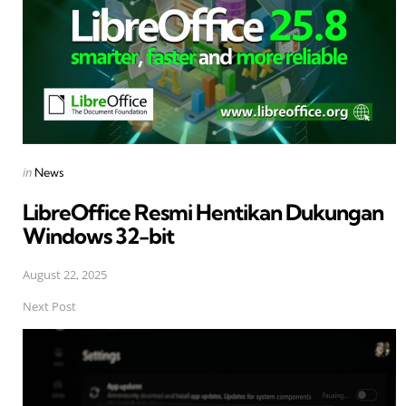
Posted
in
News
in
LibreOffice Resmi Hentikan Dukungan
Windows 32-bit
August 22, 2025
Next Post