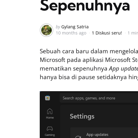
Sepenuhnya
Posted
by
Gylang Satria
10 months ago
1 Diskusi seru!
1 mi
by
Sebuah cara baru dalam mengelol
Microsoft pada aplikasi Microsoft S
mematikan sepenuhnya
App updat
hanya bisa di pause setidaknya hi