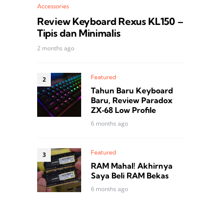
Accessories
Review Keyboard Rexus KL150 –
Tipis dan Minimalis
2 months ago
Featured
Tahun Baru Keyboard
Baru, Review Paradox
ZX‑68 Low Profile
6 months ago
Featured
RAM Mahal! Akhirnya
Saya Beli RAM Bekas
6 months ago