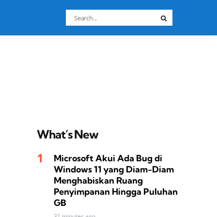
Search
Search
for:
What’s New
Microsoft Akui Ada Bug di
Windows 11 yang Diam-Diam
Menghabiskan Ruang
Penyimpanan Hingga Puluhan
GB
31 minutes ago