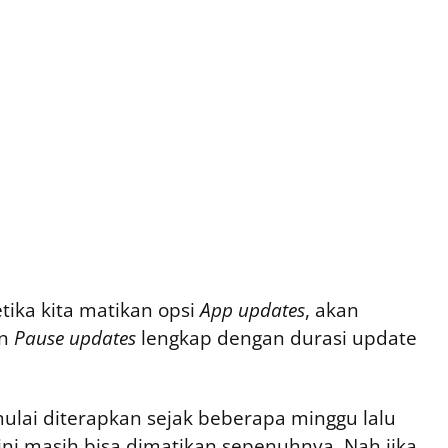
tika kita matikan opsi
App updates
, akan
an
Pause updates
lengkap dengan durasi update
ulai diterapkan sejak beberapa minggu lalu
ini masih bisa dimatikan sepenuhnya. Nah jika