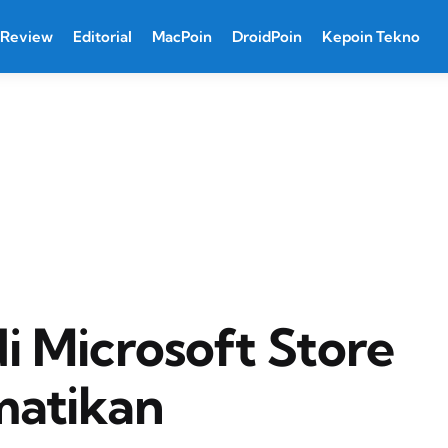
Review
Editorial
MacPoin
DroidPoin
Kepoin Tekno
i Microsoft Store
matikan