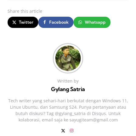
Share
this article
Twitter
Facebook
Whatsapp
Written by
Gylang Satria
Tech writer yang sehari‑hari berkutat dengan Windows 11,
Linux Ubuntu, dan Samsung S24. Punya pertanyaan atau
butuh diskusi? Tag @gylang_satria di Disqus. Untuk
kolaborasi, email saja ke
sayugiteam@gmail.com