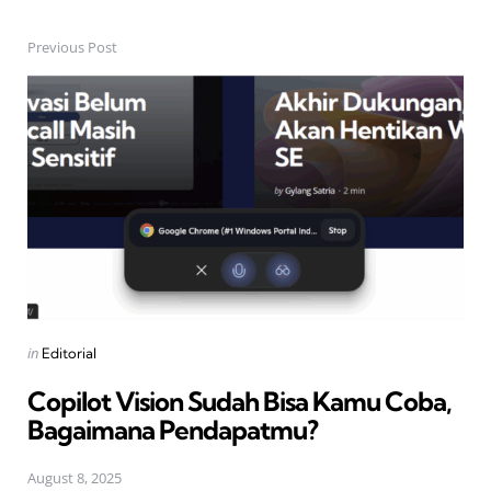
Previous Post
Post
navigation
Posted
in
Editorial
in
Copilot Vision Sudah Bisa Kamu Coba,
Bagaimana Pendapatmu?
August 8, 2025