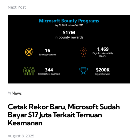
Next Post
Posted
in
News
in
Cetak Rekor Baru, Microsoft Sudah
Bayar $17 Juta Terkait Temuan
Keamanan
August 8, 2025