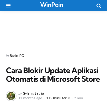
WinPoin
Menu
Searc
Categories
Posted
in
Basic
PC
in
Cara Blokir Update Aplikasi
Otomatis di Microsoft Store
Posted
by
Gylang Satria
11 months ago
1 Diskusi seru!
2 min
by