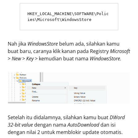
HKEY_LOCAL_MACHINE\SOFTWARE\Polic
ies\Microsoft\WindowsStore
Nah jika
WindowsStore
belum ada, silahkan kamu
buat baru, caranya klik kanan pada Registry
Microsoft
>
New > Key >
kemudian buat nama
WindowsStore.
Setelah itu didalamnya, silahkan kamu buat
DWord
32-bit value
dengan nama
AutoDownload
dan isi
dengan nilai 2 untuk memblokir update otomatis.