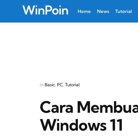
WinPoin
Home
News
Tutorial
Categories
Posted
in
Basic
PC
Tutorial
in
Cara Membuat 
Windows 11