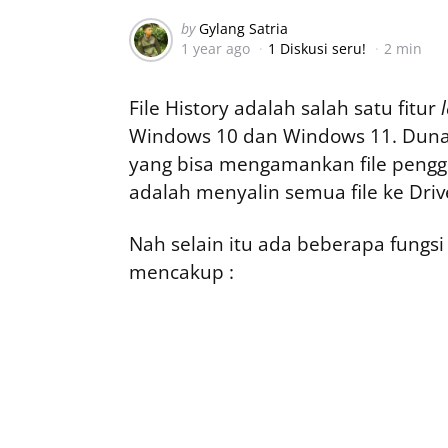
Posted
by
Gylang Satria
1 year ago
1 Diskusi seru!
2 min
by
File History adalah salah satu fitur
Windows 10 dan Windows 11. Dunab
yang bisa mengamankan file pengg
adalah menyalin semua file ke Driv
Nah selain itu ada beberapa fungsi d
mencakup :