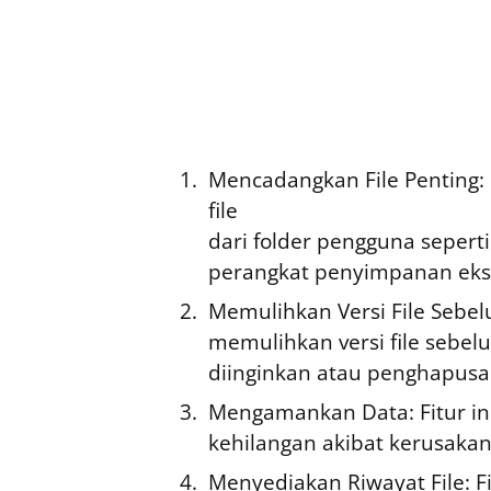
Mencadangkan File Penting: 
file
dari folder pengguna seper
perangkat penyimpanan ekst
Memulihkan Versi File Seb
memulihkan versi file sebel
diinginkan atau penghapusa
Mengamankan Data: Fitur i
kehilangan akibat kerusakan
Menyediakan Riwayat File: F