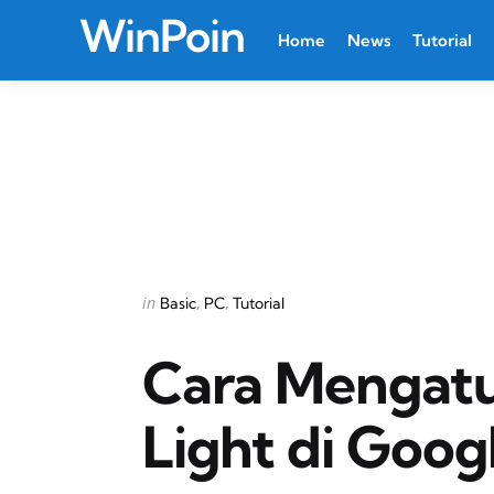
WinPoin
Home
News
Tutorial
Categories
Posted
in
Basic
PC
Tutorial
in
Cara Mengatu
Light di Goo