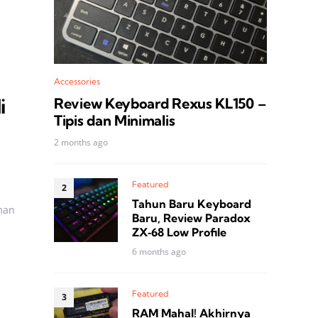
Accessories
i
Review Keyboard Rexus KL150 –
Tipis dan Minimalis
2 months ago
Featured
Tahun Baru Keyboard
man
Baru, Review Paradox
ZX‑68 Low Profile
6 months ago
Featured
RAM Mahal! Akhirnya