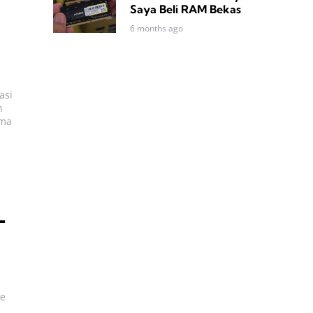
Saya Beli RAM Bekas
6 months ago
asi
h
ama
L
me