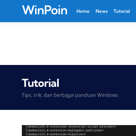
WinPoin
Home
News
Tutorial
Tutorial
Tips, trik, dan berbagai panduan Windows