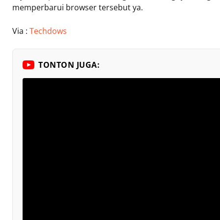
memperbarui browser tersebut ya.
Via :
Techdows
TONTON JUGA: