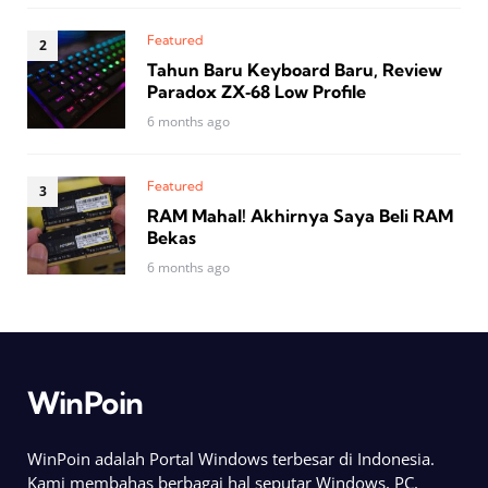
Featured
Tahun Baru Keyboard Baru, Review
Paradox ZX‑68 Low Profile
6 months ago
Featured
RAM Mahal! Akhirnya Saya Beli RAM
Bekas
6 months ago
WinPoin
WinPoin adalah Portal Windows terbesar di Indonesia.
Kami membahas berbagai hal seputar Windows, PC,