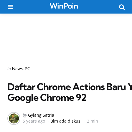
WinPoin
Menu
Searc
Categories
Posted
in
News
PC
in
Daftar Chrome Actions Baru Y
Google Chrome 92
Posted
by
Gylang Satria
5 years ago
Blm ada diskusi
2 min
by