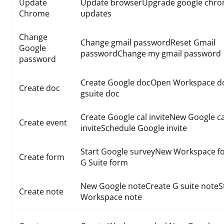
Update
Update browserUpgrade google chr
Chrome
updates
Change
Change gmail passwordReset Gmail
Google
passwordChange my gmail password
password
Create Google docOpen Workspace 
Create doc
gsuite doc
Create Google cal inviteNew Google 
Create event
inviteSchedule Google invite
Start Google surveyNew Workspace f
Create form
G Suite form
New Google noteCreate G suite noteS
Create note
Workspace note