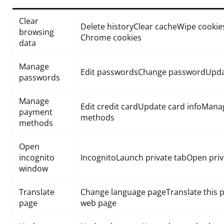
Clear
Delete historyClear cacheWipe cookies
browsing
Chrome cookies
data
Manage
Edit passwordsChange passwordUpda
passwords
Manage
Edit credit cardUpdate card infoMa
payment
methods
methods
Open
incognito
IncognitoLaunch private tabOpen pri
window
Translate
Change language pageTranslate this p
page
web page