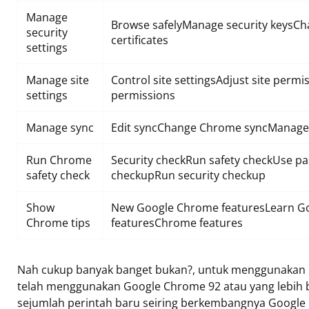
Manage
Browse safelyManage security keysC
security
certificates
settings
Manage site
Control site settingsAdjust site permi
settings
permissions
Manage sync
Edit syncChange Chrome syncManag
Run Chrome
Security checkRun safety checkUse 
safety check
checkupRun security checkup
Show
New Google Chrome featuresLearn 
Chrome tips
featuresChrome features
Nah cukup banyak banget bukan?, untuk menggunakan p
telah menggunakan Google Chrome 92 atau yang lebih 
sejumlah perintah baru seiring berkembangnya Google 