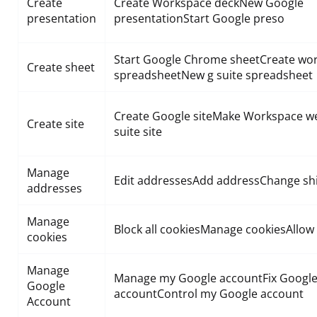
Create
Create Workspace deckNew Google
presentation
presentationStart Google preso
Start Google Chrome sheetCreate wo
Create sheet
spreadsheetNew g suite spreadsheet
Create Google siteMake Workspace web
Create site
suite site
Manage
Edit addressesAdd addressChange sh
addresses
Manage
Block all cookiesManage cookiesAllow 
cookies
Manage
Manage my Google accountFix Googl
Google
accountControl my Google account
Account