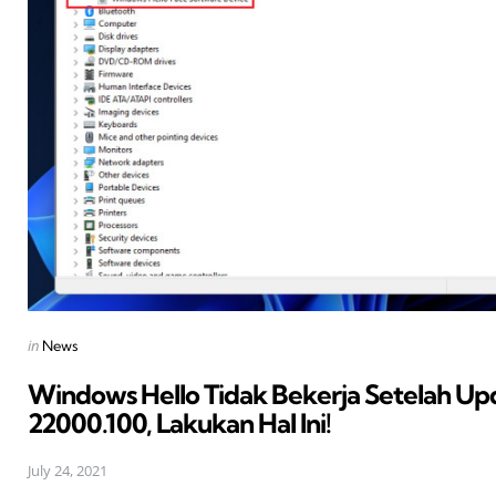
Posted
in
News
in
Windows Hello Tidak Bekerja Setelah Up
22000.100, Lakukan Hal Ini!
July 24, 2021