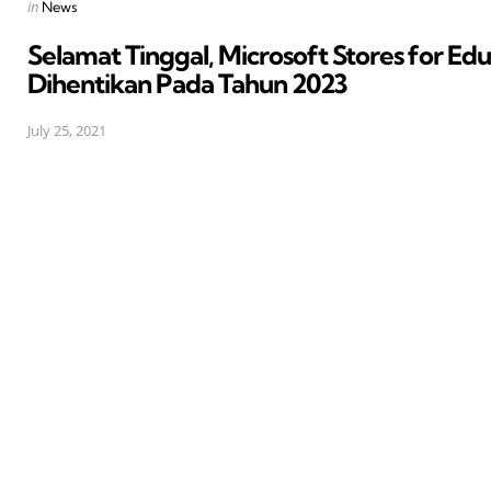
Posted
in
News
in
Selamat Tinggal, Microsoft Stores for Ed
Dihentikan Pada Tahun 2023
July 25, 2021