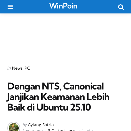
WinPoin
Menu
Searc
Categories
Posted
in
News
PC
in
Dengan NTS, Canonical
Janjikan Keamanan Lebih
Baik di Ubuntu 25.10
Posted
by
Gylang Satria
1 year ago
3 Diskusi seru!
1 min
by