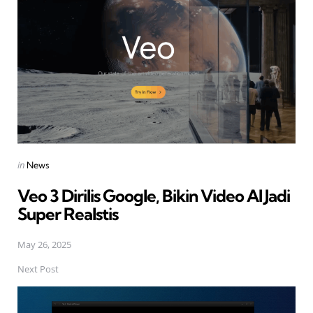
navigation
Posted
in
News
in
Veo 3 Dirilis Google, Bikin Video AI Jadi
Super Realstis
May 26, 2025
Next Post