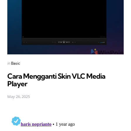
Posted
in
Basic
in
Cara Mengganti Skin VLC Media
Player
May 26, 2025