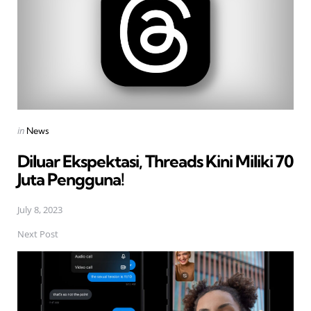
Posted
in
News
in
Diluar Ekspektasi, Threads Kini Miliki 70
Juta Pengguna!
July 8, 2023
Next Post