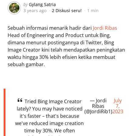
Posted
by
Gylang Satria
3 years ago
2 Diskusi seru!
1 min
by
Sebuah informasi menarik hadir dari
Jordi Ribas
Head of Engineering and Product untuk Bing,
dimana menurut postingannya di Twitter, Bing
Image Creator kini telah mendapatkan peningkatan
waktu hingga 30% lebih efisien ketika membuat
sebuah gambar.
— Jordi
July
Tried Bing Image Creator
Ribas
7,
lately? You may have noticed
(@JordiRib1)
2023
it's faster – that's because
we've reduced image creation
time by 30%. We often