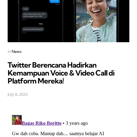
Posted
in
News
in
Twitter Berencana Hadirkan
Kemampuan Voice & Video Call di
Platform Mereka!
July 8, 2023