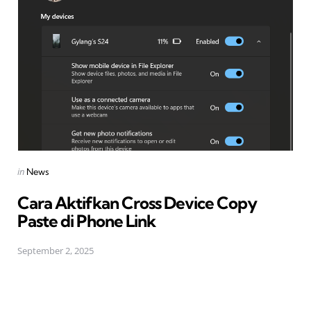
Posted
in
News
in
Cara Aktifkan Cross Device Copy
Paste di Phone Link
September 2, 2025