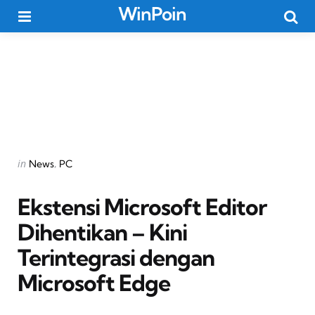
WinPoin
Menu
Searc
Categories
Posted
in
News
PC
in
Ekstensi Microsoft Editor
Dihentikan – Kini
Terintegrasi dengan
Microsoft Edge