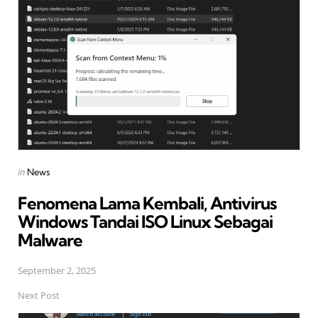
navigation
Posted
in
News
in
Fenomena Lama Kembali, Antivirus
Windows Tandai ISO Linux Sebagai
Malware
September 2, 2025
Next Post