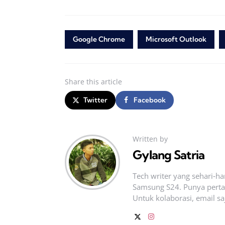
Google Chrome
Microsoft Outlook
Share
this article
Twitter
Facebook
Written by
Gylang Satria
Tech writer yang sehari‑h
Samsung S24. Punya pertan
Untuk kolaborasi, email sa