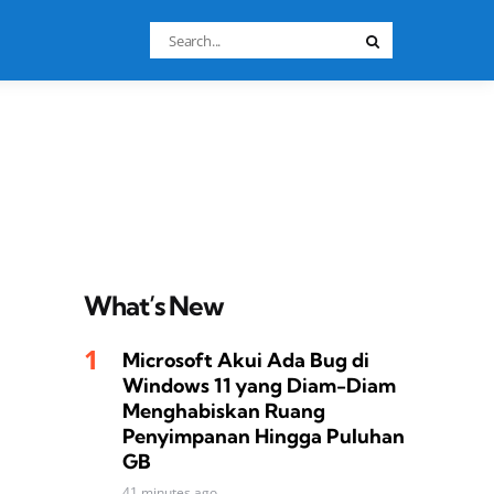
Search
Search
for:
What’s New
Microsoft Akui Ada Bug di
Windows 11 yang Diam-Diam
Menghabiskan Ruang
Penyimpanan Hingga Puluhan
GB
41 minutes ago