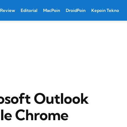
Review
Editorial
MacPoin
DroidPoin
Kepoin Tekno
osoft Outlook
gle Chrome