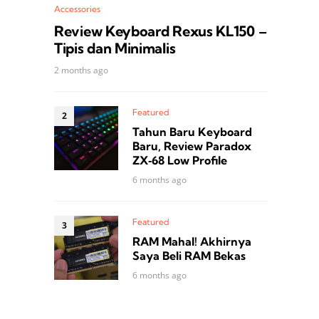
Accessories
Review Keyboard Rexus KL150 –
Tipis dan Minimalis
2 months ago
Featured
Tahun Baru Keyboard
Baru, Review Paradox
ZX‑68 Low Profile
6 months ago
Featured
RAM Mahal! Akhirnya
Saya Beli RAM Bekas
6 months ago