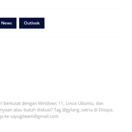
News
Outlook
ari berkutat dengan Windows 11, Linux Ubuntu, dan
yaan atau butuh diskusi? Tag @gylang_satria di Disqus.
ja ke
sayugiteam@gmail.com