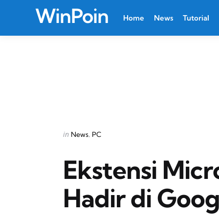
WinPoin
Home
News
Tutorial
Categories
Posted
in
News
PC
in
Ekstensi Micr
Hadir di Goo