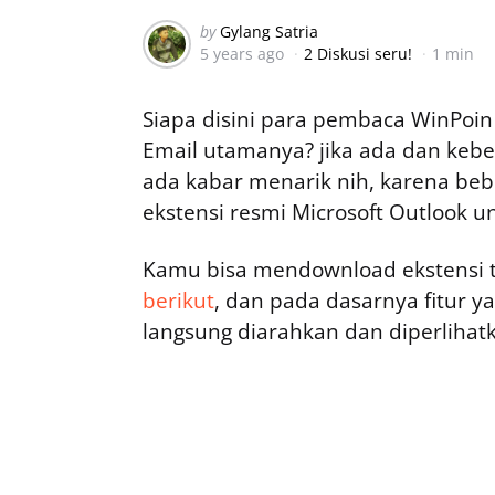
Posted
by
Gylang Satria
5 years ago
2 Diskusi seru!
1 min
by
Siapa disini para pembaca WinPoi
Email utamanya? jika ada dan keb
ada kabar menarik nih, karena bebe
ekstensi resmi Microsoft Outlook u
Kamu bisa mendownload ekstensi 
berikut
, dan pada dasarnya fitur 
langsung diarahkan dan diperlihatk