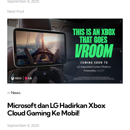
September 8, 2025
Next Post
Posted
in
News
in
Microsoft dan LG Hadirkan Xbox
Cloud Gaming Ke Mobil!
September 9, 2025