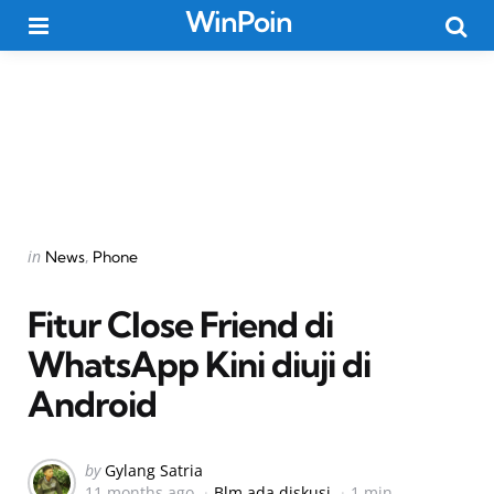
WinPoin
Menu
Searc
Categories
Posted
in
News
Phone
in
Fitur Close Friend di
WhatsApp Kini diuji di
Android
Posted
by
Gylang Satria
11 months ago
Blm ada diskusi
1 min
by