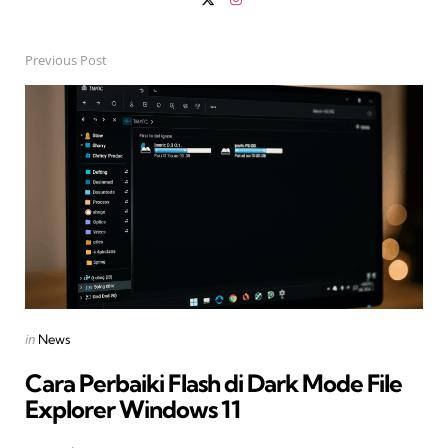
Previous Post
Post
navigation
Posted
in
News
in
Cara Perbaiki Flash di Dark Mode File
Explorer Windows 11