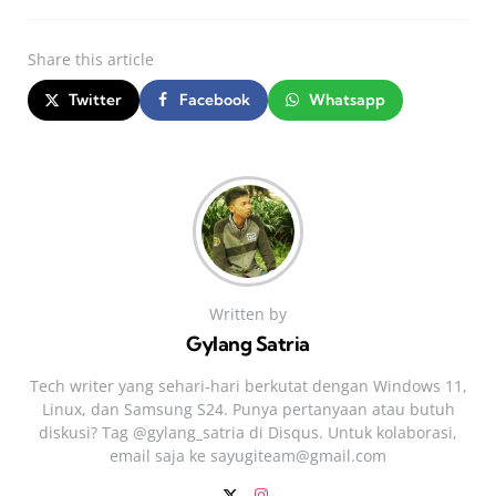
Share
this article
Twitter
Facebook
Whatsapp
Written by
Gylang Satria
Tech writer yang sehari‑hari berkutat dengan Windows 11,
Linux, dan Samsung S24. Punya pertanyaan atau butuh
diskusi? Tag @gylang_satria di Disqus. Untuk kolaborasi,
email saja ke
sayugiteam@gmail.com