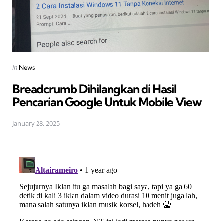
Posted
in
News
in
Breadcrumb Dihilangkan di Hasil
Pencarian Google Untuk Mobile View
January 28, 2025