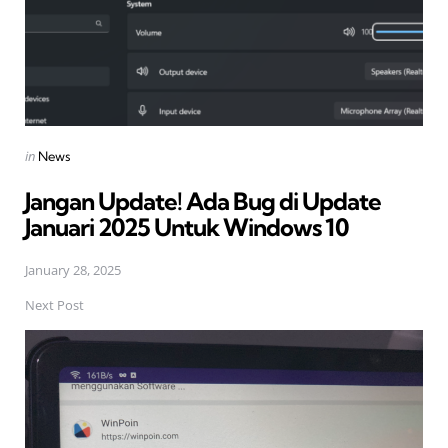
Posted
in
News
in
Jangan Update! Ada Bug di Update
Januari 2025 Untuk Windows 10
January 28, 2025
Next Post