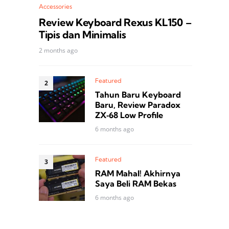
Accessories
Review Keyboard Rexus KL150 –
Tipis dan Minimalis
2 months ago
Featured
Tahun Baru Keyboard
Baru, Review Paradox
ZX‑68 Low Profile
6 months ago
Featured
RAM Mahal! Akhirnya
Saya Beli RAM Bekas
6 months ago