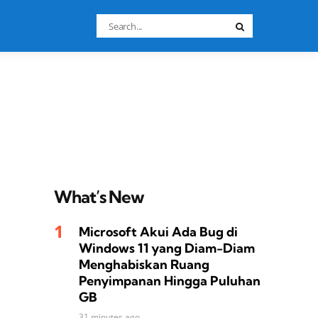
Search
Search
for:
What’s New
Microsoft Akui Ada Bug di
Windows 11 yang Diam-Diam
Menghabiskan Ruang
Penyimpanan Hingga Puluhan
GB
31 minutes ago