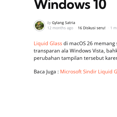
Windows 10
Posted
by
Gylang Satria
12 months ago
16 Diskusi seru!
1 m
by
Liquid Glass
di macOS 26 memang se
transparan ala Windows Vista, bah
perubahan tampilan tersebut kare
Baca Juga :
Microsoft Sindir Liquid 