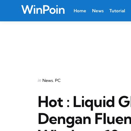
WinPoin
Home
News
Tutorial
Categories
Posted
in
News
PC
in
Hot : Liquid G
Dengan Fluen