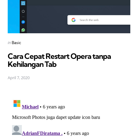
Posted
in
Basic
in
Cara Cepat Restart Opera tanpa
Kehilangan Tab
April 7, 2020