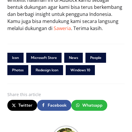
whitelist halaman ini di AdBlock kamu sebagai
bentuk dukungan agar kami bisa terus berkembang
dan berbagi insight untuk pengguna Indonesia.
Kamu juga bisa mendukung kami secara langsung
melalui dukungan di
Saweria
. Terima kasih.
Icon
Microsoft Store
News
People
Photos
Redesign Icon
Windows 10
Share
this article
Twitter
Facebook
Whatsapp