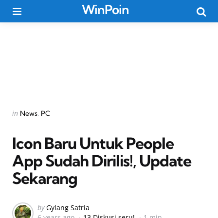
WinPoin
Menu
Searc
Categories
Posted
in
News
PC
in
Icon Baru Untuk People
App Sudah Dirilis!, Update
Sekarang
Posted
by
Gylang Satria
6 years ago
13 Diskusi seru!
1 min
by