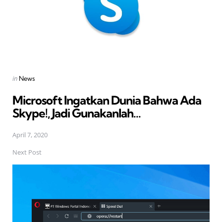
Posted
in
News
in
Microsoft Ingatkan Dunia Bahwa Ada
Skype!, Jadi Gunakanlah...
April 7, 2020
Next Post