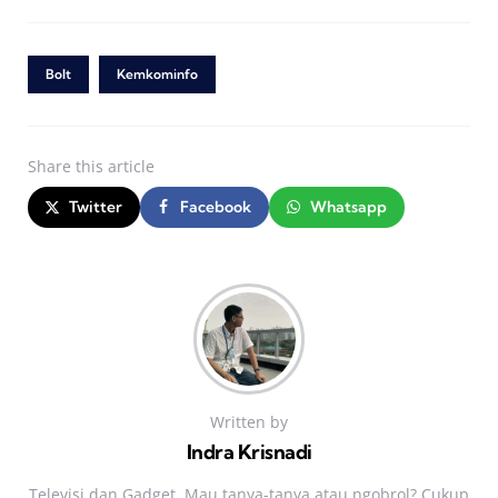
Bolt
Kemkominfo
Share
this article
Twitter
Facebook
Whatsapp
Written by
Indra Krisnadi
Televisi dan Gadget. Mau tanya-tanya atau ngobrol? Cukup