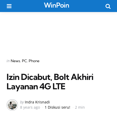
WinPoin
Menu
Searc
Categories
Posted
in
News
PC
Phone
in
Izin Dicabut, Bolt Akhiri
Layanan 4G LTE
Posted
by
Indra Krisnadi
8 years ago
1 Diskusi seru!
2 min
by