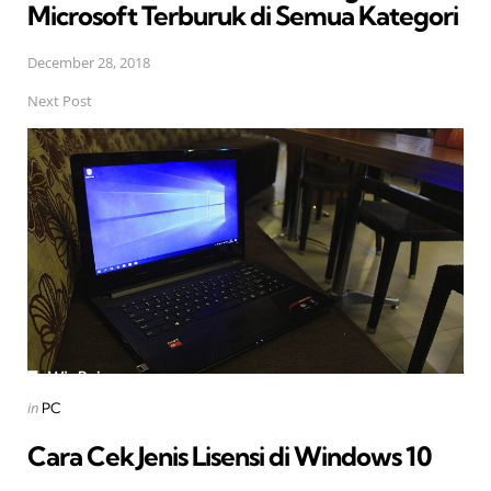
Microsoft Terburuk di Semua Kategori
December 28, 2018
Next Post
Posted
in
PC
in
Cara Cek Jenis Lisensi di Windows 10