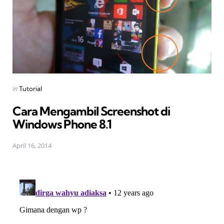
Posted
in
Tutorial
in
Cara Mengambil Screenshot di
Windows Phone 8.1
April 16, 2014