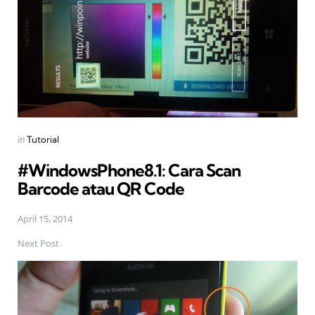
Posted
in
Tutorial
in
#WindowsPhone8.1: Cara Scan
Barcode atau QR Code
April 15, 2014
Next Post