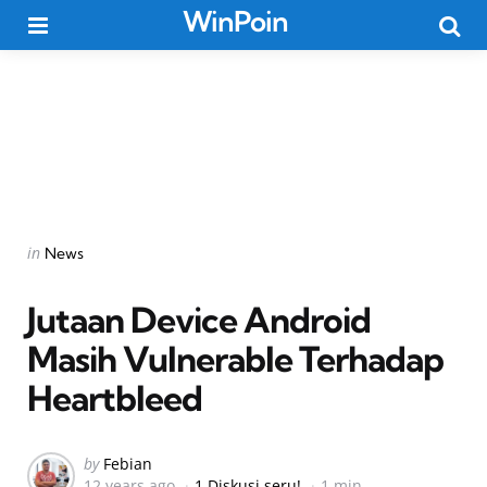
WinPoin
Menu
Searc
Categories
Posted
in
News
in
Jutaan Device Android
Masih Vulnerable Terhadap
Heartbleed
Posted
by
Febian
12 years ago
1 Diskusi seru!
1 min
by