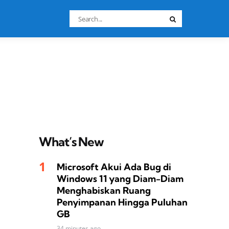
Search
Search
for:
What’s New
Microsoft Akui Ada Bug di
Windows 11 yang Diam-Diam
Menghabiskan Ruang
Penyimpanan Hingga Puluhan
GB
34 minutes ago