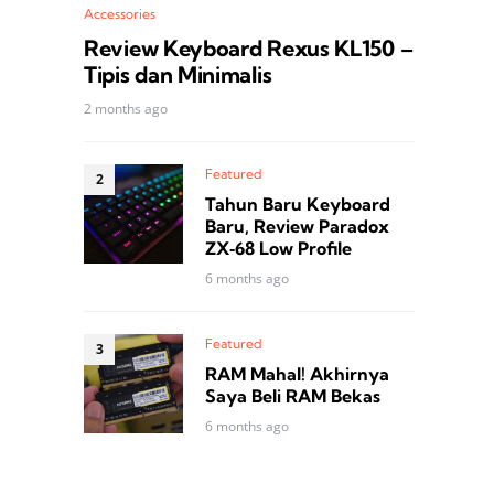
Accessories
Review Keyboard Rexus KL150 –
Tipis dan Minimalis
2 months ago
Featured
Tahun Baru Keyboard
Baru, Review Paradox
ZX‑68 Low Profile
6 months ago
Featured
RAM Mahal! Akhirnya
Saya Beli RAM Bekas
6 months ago