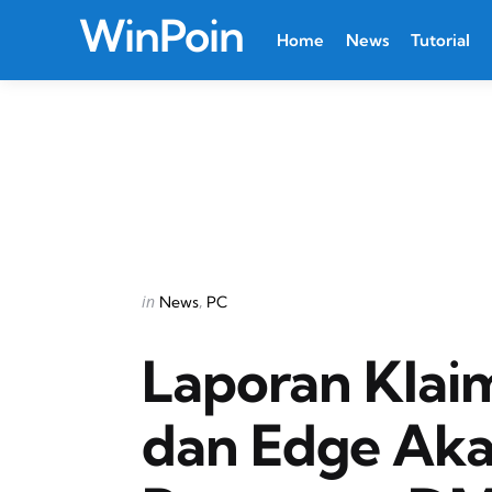
WinPoin
Home
News
Tutorial
Categories
Posted
in
News
PC
in
Laporan Klaim
dan Edge Aka