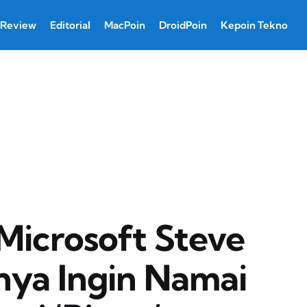
Review
Editorial
MacPoin
DroidPoin
Kepoin Tekno
icrosoft Steve
nya Ingin Namai