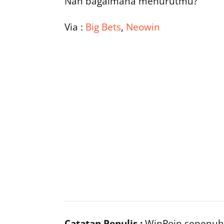
Nah bagaimana menurutmu?
Via :
Big Bets
,
Neowin
Catatan Penulis :
WinPoin sepenuhn