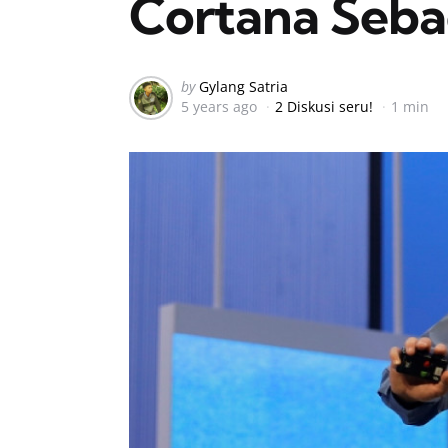
Cortana Sebag
Posted
by
Gylang Satria
5 years ago
2 Diskusi seru!
1 min
by