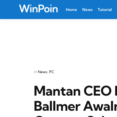
WinPoin
Home
News
Tutorial
Categories
Posted
in
News
PC
in
Mantan CEO M
Ballmer Awal