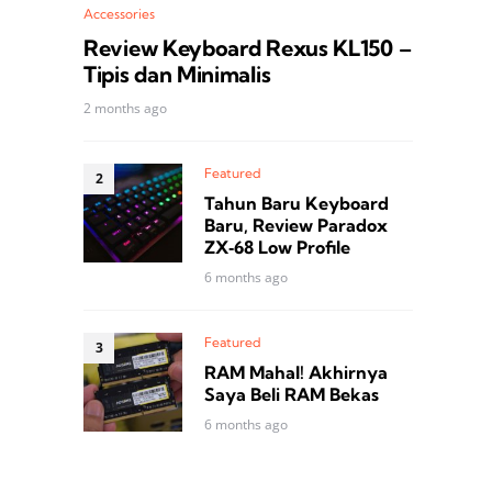
Accessories
Review Keyboard Rexus KL150 –
Tipis dan Minimalis
2 months ago
Featured
Tahun Baru Keyboard
Baru, Review Paradox
ZX‑68 Low Profile
6 months ago
Featured
RAM Mahal! Akhirnya
Saya Beli RAM Bekas
6 months ago