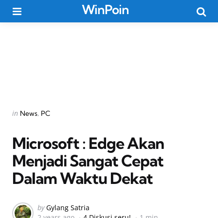
WinPoin
Menu
Searc
Categories
Posted
in
News
PC
in
Microsoft : Edge Akan
Menjadi Sangat Cepat
Dalam Waktu Dekat
Posted
by
Gylang Satria
2 years ago
4 Diskusi seru!
1 min
by