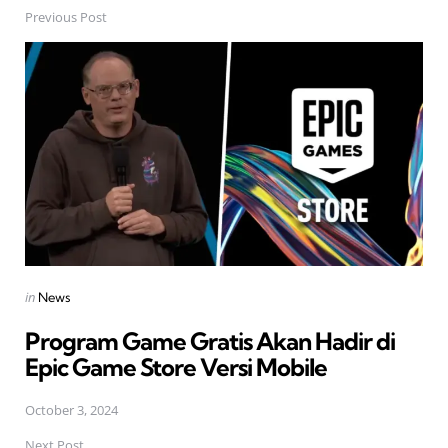
Previous Post
Post
navigation
Posted
in
News
in
Program Game Gratis Akan Hadir di
Epic Game Store Versi Mobile
October 3, 2024
Next Post