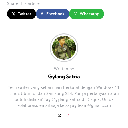
Share
this article
Twitter
Facebook
Whatsapp
Written by
Gylang Satria
Tech writer yang sehari‑hari berkutat dengan Windows 11,
Linux Ubuntu, dan Samsung S24. Punya pertanyaan atau
butuh diskusi? Tag @gylang_satria di Disqus. Untuk
kolaborasi, email saja ke
sayugiteam@gmail.com