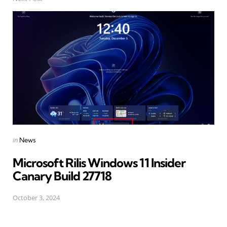
Posted
in
News
in
Microsoft Rilis Windows 11 Insider
Canary Build 27718
October 3, 2024