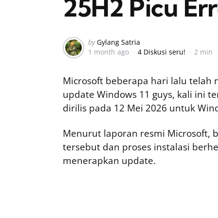
25H2 Picu Er
Posted
by
Gylang Satria
1 month ago
4 Diskusi seru!
2 min
by
Microsoft beberapa hari lalu tela
update Windows 11 guys, kali ini 
dirilis pada 12 Mei 2026 untuk Wi
Menurut laporan resmi Microsoft,
tersebut dan proses instalasi berhe
menerapkan update.