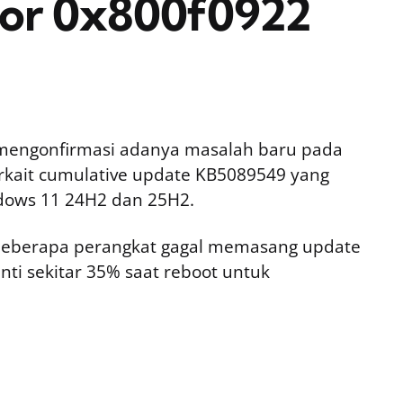
ror 0x800f0922
h mengonfirmasi adanya masalah baru pada
terkait cumulative update KB5089549 yang
ndows 11 24H2 dan 25H2.
 beberapa perangkat gagal memasang update
nti sekitar 35% saat reboot untuk