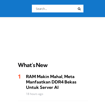
Search
Search
for:
What’s New
RAM Makin Mahal, Meta
Manfaatkan DDR4 Bekas
Untuk Server AI
18 hours ago