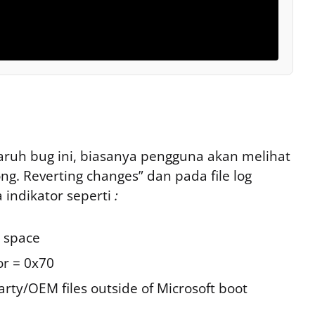
ruh bug ini, biasanya pengguna akan melihat
g. Reverting changes” dan pada file log
 indikator seperti
:
e space
or = 0x70
rty/OEM files outside of Microsoft boot