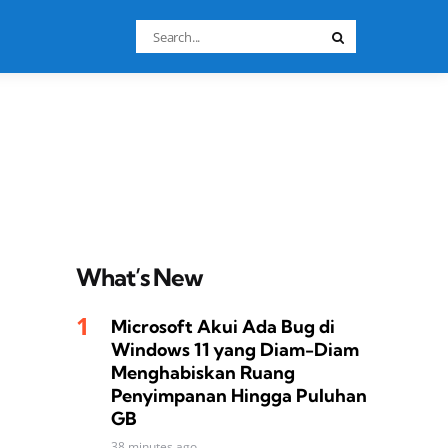
Search
Search
for:
What’s New
Microsoft Akui Ada Bug di
Windows 11 yang Diam-Diam
Menghabiskan Ruang
Penyimpanan Hingga Puluhan
GB
38 minutes ago