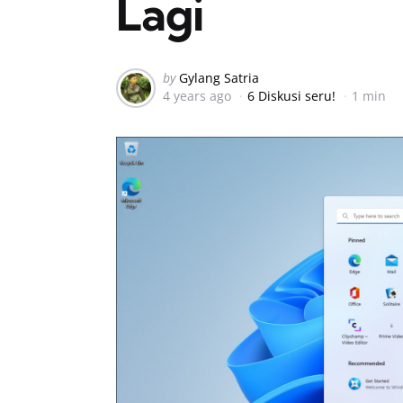
Lagi
Posted
by
Gylang Satria
4 years ago
6 Diskusi seru!
1 min
by