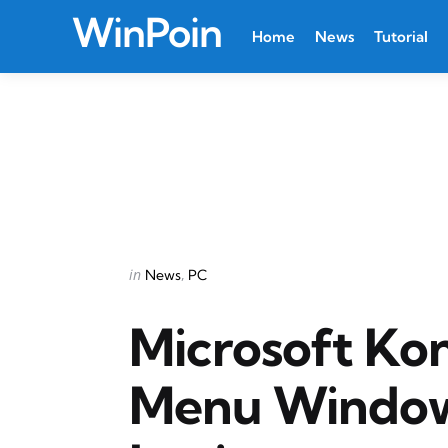
WinPoin
Home
News
Tutorial
Categories
Posted
in
News
PC
in
Microsoft Kon
Menu Windows