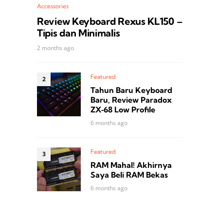
Accessories
Review Keyboard Rexus KL150 –
Tipis dan Minimalis
2 months ago
Featured
Tahun Baru Keyboard
Baru, Review Paradox
ZX‑68 Low Profile
6 months ago
Featured
RAM Mahal! Akhirnya
Saya Beli RAM Bekas
6 months ago